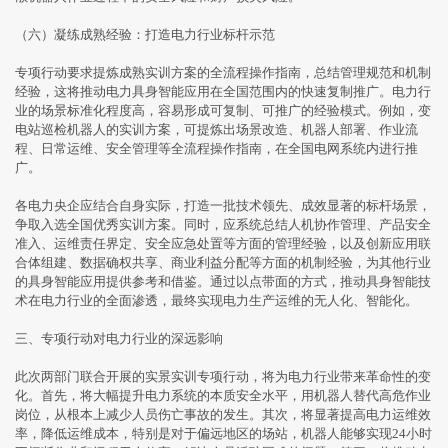
（六）凝练成熟经验：打造电力行业标杆示范
专项行动要求提炼成熟实训方案的全流程操作指南，总结管理规范和机制
经验，这将推动电力具身智能应用在全国范围内的快速复制推广。电力行
业的场景标准化程度高，容易形成可复制、可推广的经验模式。例如，变
电站巡检机器人的实训方案，可提炼出场景改造、机器人部署、作业流
程、日常运维、安全管理等全流程操作指南，在全国电网系统内进行推
广。
各电力央企应结合自身实际，打造一批技术领先、成效显著的标杆场景，
争取入选全国优秀实训方案。同时，应系统总结人机协作管理、产品安全
准入、运维责任界定、安全应急处置等方面的管理经验，以及创新应用联
合体组建、数据确权共享、商业利益分配等方面的机制经验，为其他行业
的具身智能应用提供参考和借鉴。通过以点带面的方式，推动具身智能技
术在电力行业的全面渗透，最终实现电力生产运维的无人化、智能化。
三、专项行动对电力行业的深远影响
此次两部门联合开展的实景实训专项行动，将为电力行业带来革命性的变
化。首先，将大幅提升电力系统的本质安全水平，用机器人替代高危作业
岗位，从根本上减少人员伤亡事故的发生。其次，将显著提高电力运维效
率，降低运维成本，特别是对于偏远地区的场站，机器人能够实现24小时