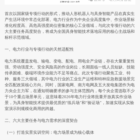
首次以国家级专项行动的形式，推动人形机器人与具身智能产品在真实生
产生活环境中常态化部署。电力行业作为中央企业高度集中、作业场景标
准化程度高、高危高强度岗位密集的核心工业领域，与此次专项行动的六
大主要任务高度契合，将成为全国具身智能技术落地应用的核心主战场和
标杆示范领域。
一、电力行业与专项行动的天然适配性
电力系统覆盖发电、输电、变电、配电、用电全产业链，存在大量重复性
强、劳动强度大、安全风险高的作业岗位，长期面临一线人员短缺、技能
传承困难、极端环境作业能力不足等痛点。此次专项行动聚焦工业、特
种、服务三大领域，其中电力行业的工业生产运维和特种应急救援场景完
全匹配政策核心方向。同时，国家电网、南方电网及五大发电集团作为电
力央企主力军，在通知明确要求的参与主体范围内，每个央企需选取不少
于10个重点场景单元，这意味着2026年电力行业将批量开放真实作业场
景，为具身智能技术提供最优质的“练兵场”和“验证场”，加速实现从实验
室演示到规模化商用的跨越。
二、六大主要任务与电力需求的深度契合
（一）打造实景实训空间：电力场景成为核心载体