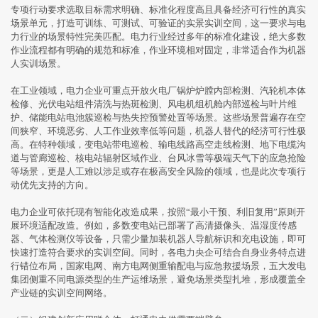
专项行动要求选取目标需求明确、标准化程度高且具备经济可行性的真实
场景单元，打造可训练、可测试、可验证的实景实训空间，这一要求与电
力行业的场景特性完美匹配。电力行业经过多年的标准化建设，绝大多数
作业流程都有明确的规范和标准，作业环境相对固定，非常适合作为机器
人实训场景。
在工业领域，电力企业可重点开放火电厂锅炉炉膛内部检测、汽轮机本体
检修、光伏电站组件清洗与热斑检测、风电机组机舱内部巡检与叶片维
护、储能电站电池簇巡检与热失控预警处置等场景。这些场景普遍存在空
间狭窄、环境恶劣、人工作业效率低等问题，机器人替代的经济可行性极
高。在特种领域，变电站带电巡检、输电线路高空走线检测、地下电缆沟
道与管廊巡检、核电站辐射区域作业、台风冰雪等极端天气下的应急抢险
等场景，更是人工难以涉足或存在极高安全风险的领域，也是此次专项行
动优先支持的方向。
电力企业可依托现有智能化改造成果，按照“最小干预、利旧复用”原则开
展环境适配改造。例如，多数变电站已部署了高清摄像头、温湿度传感
器、气体检测仪等设备，只需少量加装机器人导航标识和充电设施，即可
快速打造符合要求的实训空间。同时，各电力央企可结合自身业务特点进
行错位布局，国家电网、南方电网侧重输配电与应急救援场景，五大发电
集团侧重不同电源类型的生产运维场景，避免场景类型扎堆，形成覆盖全
产业链的实训空间网络。