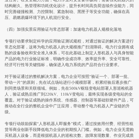
结构耐久、热管理和功耗优化设计，提升长时间高负荷连续作业能力，同
时完善碰撞检测、力控限制、紧急制动、黑匣子等安全功能，确保在高
压、易燃易爆环境下的人机混行安全。
（四）加强实景应用验证与常态部署：加速电力机器人规模化落地
专项行动要求制定科学的应用验证测试规程，对通过验证的解决方案进行
常态化部署，这将为电力机器人的大规模推广扫清障碍。电力行业拥有成
熟的设备验收和安全准入体系，可在此基础上制定人形机器人与具身智能
产品的电力行业验证标准，明确作业成功率、效率提升率、安全可靠性、
经济可行性等关键指标，确保进入电力系统的产品符合行业要求。
对于验证通过的整机解决方案，电力企业可按照“验证一个、部署一批、
带动一片”的原则，先在试点场站进行小规模部署，积累经验后逐步推广
到同类场景和关联领域。例如，先在500kV枢纽变电站部署人形巡检机器
人，验证成熟后推广到220kV、110kV变电站，最终实现各级变电站的全
覆盖。对于验证成熟的操作系统、传感器、控制器等基础软硬件产品，可
推动在全行业的整机企业中广泛应用，带动整个电力机器人产业链的升
级。
专项行动鼓励探索“人形机器人即服务”模式，通过按效用付费、经营性租
赁等商业创新手段降低电力企业的初期投入门槛。例如，电力企业无需购
买机器人设备，而是根据机器人的巡检次数、故障发现数量、作业完成质