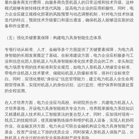
量向服务商支付费用，由服务商负责机器人的日常运维和技术升级。这种
模式能够有效转移技术迭代风险，提高电力企业的应用积极性。同时，电
力企业应建立规模化部署的风险预警与动态调整机制，针对电力技术快速
迭代的特点，预留技术升级窗口和退出通道，确保机器人能够适应新的设
备和作业要求。
（五）强化关键要素保障：构建电力具身智能生态体系
专项行动从标准、人才、金融等多个方面提供了关键要素保障，为电力具
身智能的长期发展奠定了基础。在标准建设方面，电力企业应积极参与工
业和信息化部人形机器人与具身智能标准化技术委员会的工作，牵头制定
电力场景专用的技术标准和安全规范，如电力人形机器人绝缘安全标准、
带电作业机器人技术要求、储能站机器人防爆标准等，填补行业标准空
白。同时，应强化整机“身份证”信息管理能力，建立电力机器人全生命周
期管理体系，实现对机器人的身份识别、运行监控、维护保养和报废处置
的全程追溯。
在人才培养方面，电力企业应与高校、科研院所合作，共建电力机器人人
才培养基地，开设电力具身智能相关专业方向，培养既掌握电力系统知识
又精通机器人技术和人工智能算法的复合型人才。同时，应加强对现有一
线员工的技能培训，使其能够熟练操作和维护机器人设备，实现人机协同
作业。在金融支持方面，电力央企可联合金融机构设立电力具身智能产业
基金，投资产业链上下游的优质企业，同时探索人形机器人保险产品，分
散机器人作业过程中的安全风险和财产损失风险。