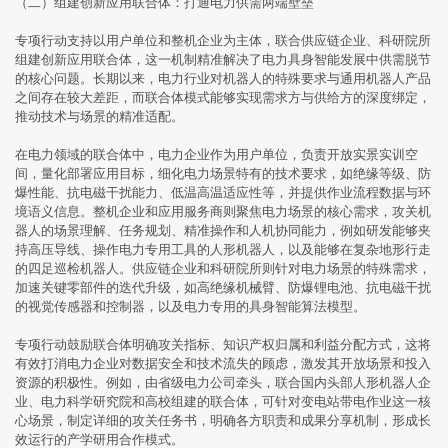
（二）组建创新应用联合体：打通电力供需两端壁垒
专项行动支持以用户单位和整机企业为主体，联合供应链企业、科研院所
组建创新应用联合体，这一机制精准解决了电力具身智能发展中供需脱节
的核心问题。长期以来，电力行业对机器人的特殊要求与通用机器人产品
之间存在较大差距，而联合体模式能够实现需求方与供给方的深度绑定，
推动技术与场景的精准适配。
在电力领域的联合体中，电力企业作为用户单位，负责开放实景实训空
间，量化部署应用目标，细化电力场景特有的技术要求，如绝缘等级、防
爆性能、抗电磁干扰能力、低温高温适应性等，并提供作业流程数据与环
境语义信息。整机企业和应用服务商则聚焦电力场景的核心需求，攻关机
器人的场景理解、任务规划、精准操作和人机协同能力，例如研发能够夹
持高压导线、操作电力专用工具的人形机器人，以及能够在复杂地形行走
的四足巡检机器人。供应链企业和科研院所则针对电力场景的特殊需求，
加速关键零部件的迭代升级，如高绝缘机械臂、防爆锂电池、抗电磁干扰
的视觉传感器和控制器，以及电力专用的具身智能算法模型。
专项行动鼓励联合体明确攻关指标、知识产权归属和利益分配方式，这将
有效打消电力企业对数据安全和技术流失的顾虑，激发其开放场景和投入
资源的积极性。例如，由省级电力公司牵头，联合国内头部人形机器人企
业、电力科学研究院和高校组建的联合体，可针对变电站带电作业这一核
心场景，制定详细的攻关任务书，明确各方职责和成果分享机制，形成长
效运行的产学研用合作模式。