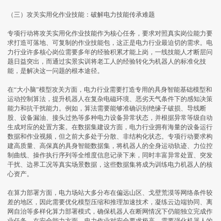
（三）攻关实用化作业技能：破解电力技能传承难题
专项行动将攻关实用化作业技能作为核心任务，要求对照真实岗位能力要
求打造可落地、可复制的作业技能包，这正是电力行业最迫切的需求。电
力行业许多核心岗位需要多年的经验积累才能上岗，一线技能人才断层问
题日益突出，而通过实景实训将老工人的经验转化为机器人的标准化技
能，是解决这一问题的根本途径。
在“大小脑”模型攻关方面，电力行业需要打造专用的具身智能基础模型和
运动控制算法，提升机器人在复杂电磁环境、恶劣天气条件下的感知决策
能力和抗干扰能力。例如，算法需要能够准确识别绝缘子破损、导线断
股、设备漏油、接头过热等多种电力设备异常状态，并根据异常等级自动
生成对应的处置方案。在数据集建设方面，电力行业拥有海量的设备运行
数据和作业视频，但之前大多处于分散、非结构化状态。专项行动要求构
建高质量、高保真的具身智能数据集，将机器人的全身运动轨迹、力位控
制曲线、操作执行序列等全维度信息记录下来，同时丰富异常处置、突发
干扰、边界工况等真实场景数据，这些数据集将成为训练电力机器人的核
心资产。
在算力部署方面，电力场站大多分布在偏远山区、戈壁荒漠等网络条件较
差的地区，因此需要优化模型压缩和推理加速技术，凝练云边端协同、离
网自治等多样化算力部署模式，确保机器人在断网情况下仍能独立完成作
业任务。在安全能力方面，电力作业对安全要求极高，需要强化机器人的