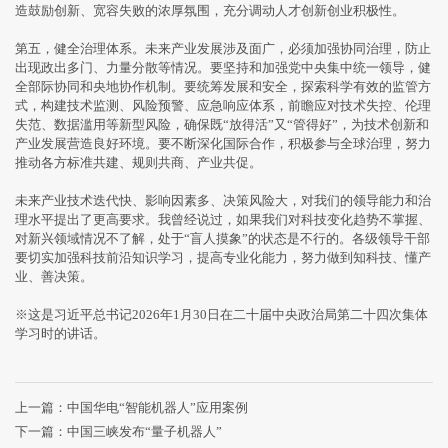
造鼓励创新、宽容失败的浓厚氛围，充分调动人才创新创业积极性。
第五，健全治理体系。未来产业发展涉及面广，必须加强协同治理，防止
出现政出多门、力量分散等情况。要坚持和加强党中央集中统一领导，健
全部际协同和央地协作机制。要统筹发展和安全，探索科学有效的监管方
式，构建技术监测、风险预警、应急响应体系，前瞻应对技术失控、伦理
失范、数据滥用等新型风险，确保既“放得活”又“管得好”，为技术创新和
产业发展营造良好环境。要不断深化国际合作，积极参与全球治理，努力
推动各方标准共建、规则共商、产业共促。
未来产业技术迭代快、影响因素多、决策风险大，对我们的领导能力和治
理水平提出了更高要求。我曾经说过，如果我们对科技变化趋势不掌握、
对新兴领域情况不了解，处于“盲人摸象”的状态是不行的。各级领导干部
要切实加强科技前沿知识学习，提高专业化能力，努力做到知科技、懂产
业、善决策。
※这是习近平总书记2026年1月30日在二十届中央政治局第二十四次集体
学习时的讲话。
上一篇：
中国华电“智能机器人”应用案例
下一篇：
中国三峡发布“量子机器人”