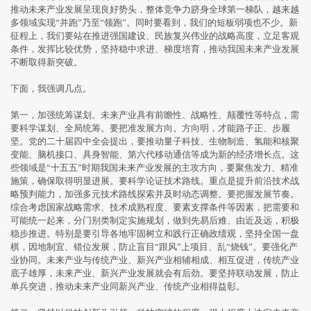
推动未来产业发展呈现良好势头，整体竞争力跻身全球第一梯队，越来越
多领域实现“并跑”乃至“领跑”。同时要看到，我们的短板弱项也不少。新
征程上，我们要站在推进强国建设、民族复兴伟业的战略高度，立足客观
条件，发挥比较优势，坚持稳中求进、梯度培育，推动我国未来产业发展
不断取得新突破。
下面，我强调几点。
第一，加强统筹谋划。未来产业具有前瞻性、战略性、颠覆性等特点，需
要科学谋划、全局统筹。要把准发展方向。方向明，才能路子正、步履
坚。党的二十届四中全会提出，要推动量子科技、生物制造、氢能和核聚
变能、脑机接口、具身智能、第六代移动通信等成为新的经济增长点。这
些领域是“十五五”时期我国未来产业发展的主攻方向，要聚焦发力、精准
施策，确保取得明显进展。要科学论证技术路线。重点是提升前沿技术战
略预判能力，加强多元技术路线探索并及时动态调整。要把握发展节奏。
综合考虑国家战略需求、技术成熟程度、要素支撑条件等因素，把需要和
可能统一起来，分门别类制定实施规划，做到先易后难、由近及远，积极
稳步推进。特别是要引导各地牢固树立和践行正确政绩观，坚持全国一盘
棋，因地制宜、错位发展，防止盲目“跟风”上项目、乱“烧钱”。要强化产
业协同。未来产业与传统产业、新兴产业相辅相成、相互促进，传统产业
底子雄厚，未来产业、新兴产业发展就会有后劲。要坚持联动发展，防止
单兵突进，推动未来产业同新兴产业、传统产业相得益彰。