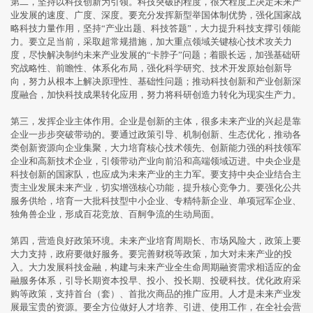
第二，坚持以科技创新为引领。科技突破的程度，很大程度上决定未来产
业发展的速度、广度、深度。要充分发挥新型举国体制优势，强化国家战
略科技力量作用，坚持“产业出题、科技答题”，大力提升科技支撑引领能
力。要立足当前，采取超常规措施，加大重点领域关键核心技术攻关力
度，尽快解决制约未来产业发展的“卡脖子”问题；着眼长远，加强基础研
究战略性、前瞻性、体系化布局，强化科学研究、技术开发原始创新导
向，努力从根本上解决原理性、基础性问题；推动科技创新和产业创新深
度融合，加快科技成果转化应用，努力将科研创造力转化为现实生产力。
第三，发挥企业主体作用。企业是创新的主体，很多未来产业的兴起是靠
企业一步步突破带动的。要通过政策引导、机制创新、生态优化，推动各
类创新资源向企业集聚，大力培育核心技术领先、创新能力强的科技领军
企业和高新技术企业，引领带动产业向前沿和高端领域迈进。中央企业是
科技创新的国家队，也应成为未来产业的主力军。要支持中央企业结合主
责主业发展未来产业，切实增强核心功能，提升核心竞争力。要强化公共
服务供给，培育一大批科技型中小企业、专精特新企业、单项冠军企业、
独角兽企业，形成百花竞放、百舸争流的生动局面。
第四，营造良好政策环境。未来产业培育周期长、市场风险大，政策上要
大力支持，政府要做好服务。要完善财税等政策，加大对未来产业的投
入。大力发展科技金融，构建与未来产业全生命周期融资需求相适应的金
融服务体系，引导长期资本投早、投小、投长期、投硬科技。优化政府采
购等政策，支持首台（套）、首批次商品的推广应用。人才是未来产业发
展最宝贵的资源。要全方位做好人才培养、引进、使用工作，在全社会营